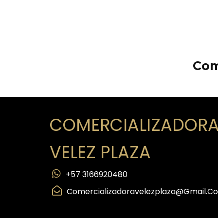
Com
COMERCIALIZADOR
VELEZ PLAZA
+57 3166920480
Comercializadoravelezplaza@gmail.c